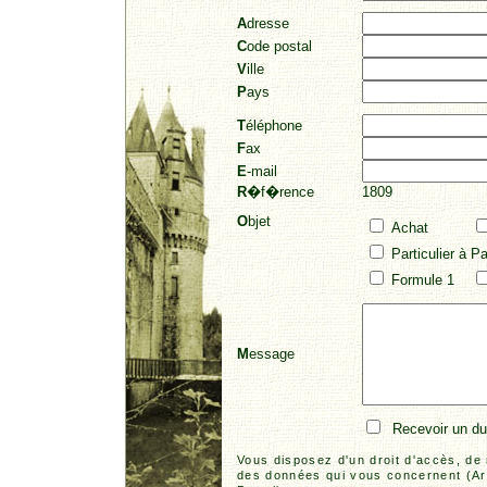
A
dresse
C
ode postal
V
ille
P
ays
T
éléphone
F
ax
E
-mail
R
�f�rence
1809
O
bjet
Achat
Particulier à Par
Formule 1
M
essage
Recevoir un dup
Vous disposez d'un droit d'accès, de 
des données qui vous concernent (Art.