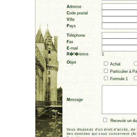
A
dresse
C
ode postal
V
ille
P
ays
T
éléphone
F
ax
E
-mail
R
�f�rence
1
O
bjet
Achat
Particulier à Par
Formule 1
M
essage
Recevoir un dup
Vous disposez d'un droit d'accès, de 
des données qui vous concernent (Art.